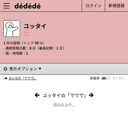
ログイン
新規登録
ユッタイ
1
件の投稿（トップ
30
%）
- 連続投稿日数：
0
日（最長記録：
1
日）
- 国・地域数：
1
表示オプション
みんなの「ででで」
新着順
ランダム
ユッタイの「ででで」
読み込み中...