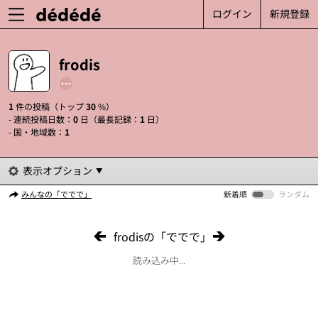
ログイン
新規登録
frodis
1
件の投稿（トップ
30
%）
- 連続投稿日数：
0
日（最長記録：
1
日）
- 国・地域数：
1
表示オプション
みんなの「ででで」
新着順
ランダム
frodisの「ででで」
読み込み中...