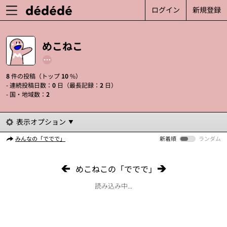
ログイン
新規登録
めこねこ
8
件の投稿（トップ
10
%）
- 連続投稿日数：
0
日（最長記録：
2
日）
- 国・地域数：
2
表示オプション
みんなの「ででで」
新着順
ランダム
めこねこの「ででで」
読み込み中...