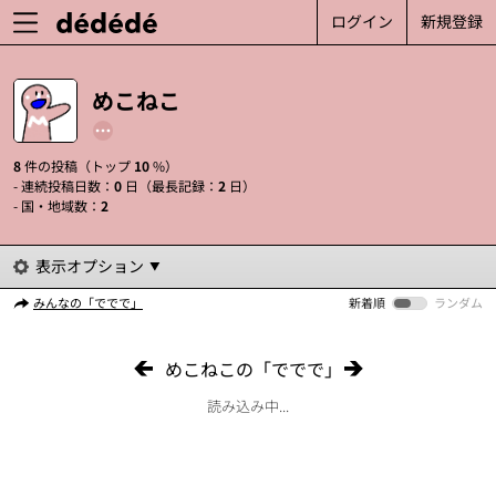
ログイン
新規登録
めこねこ
8
件の投稿（トップ
10
%）
- 連続投稿日数：
0
日（最長記録：
2
日）
- 国・地域数：
2
表示オプション
みんなの「ででで」
新着順
ランダム
めこねこの「ででで」
読み込み中...