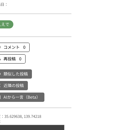
稿日：
ええで
コメント 0
再投稿 0
類似した投稿
近隣の投稿
AIから一言（Beta）
35.629638, 139.74218
本