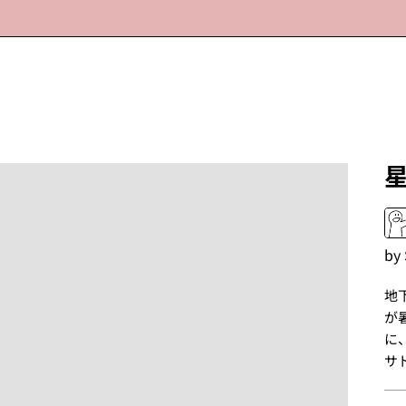
by
地
が
に
サ