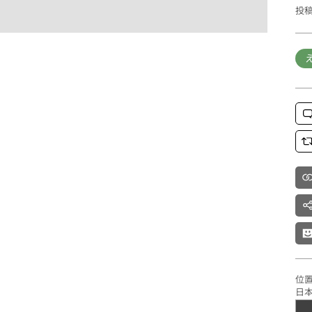
投
位置：
日