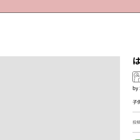
by
子
投