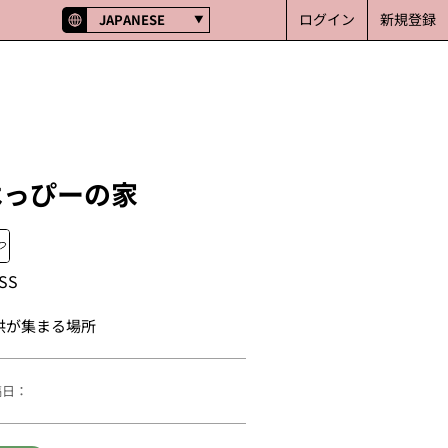
ログイン
新規登録
JAPANESE
はっぴーの家
SS
供が集まる場所
稿日：