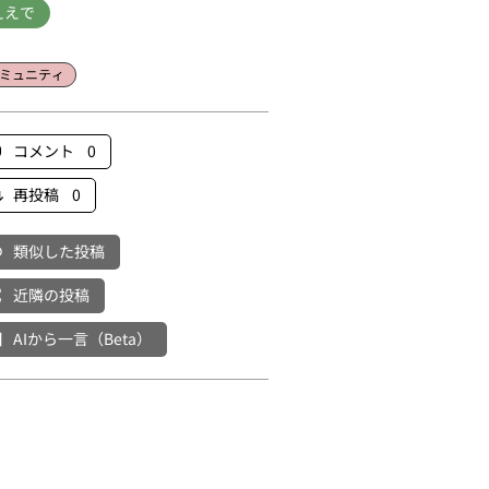
ええで
ミュニティ
コメント 0
再投稿 0
類似した投稿
近隣の投稿
AIから一言（Beta）