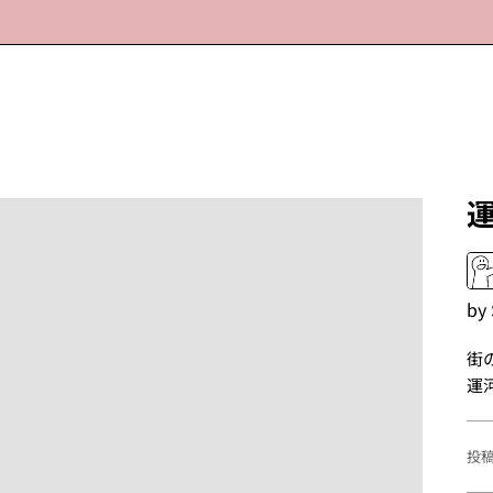
by
街
運
投