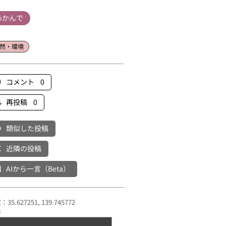
あかんで
然・環境
コメント 0
再投稿 0
類似した投稿
近隣の投稿
AIから一言（Beta）
35.627251, 139.745772
本