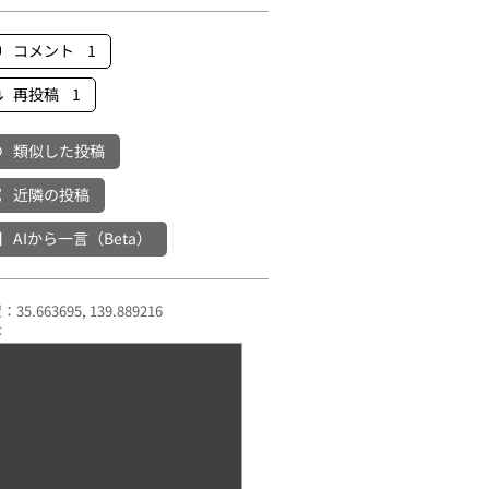
コメント 1
再投稿 1
類似した投稿
近隣の投稿
AIから一言（Beta）
35.663695, 139.889216
本