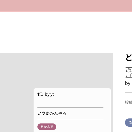
by
by
yt
投
いやあかんやろ
あかんで