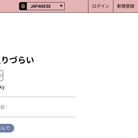
ログイン
新規登録
JAPANESE
入りづらい
ky
稿日：
なんで