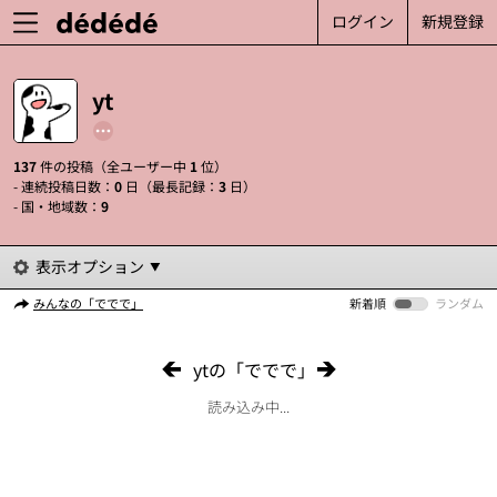
ログイン
新規登録
yt
137
件の投稿（全ユーザー中
1
位）
- 連続投稿日数：
0
日（最長記録：
3
日）
- 国・地域数：
9
表示オプション
みんなの「ででで」
新着順
ランダム
ytの「ででで」
読み込み中...