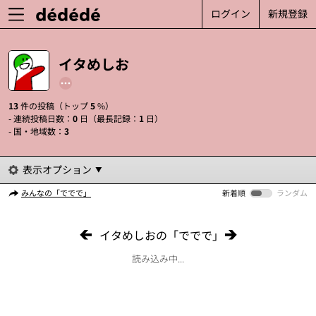
ログイン
新規登録
イタめしお
13
件の投稿（トップ
5
%）
- 連続投稿日数：
0
日（最長記録：
1
日）
- 国・地域数：
3
表示オプション
みんなの「ででで」
新着順
ランダム
イタめしおの「ででで」
読み込み中...