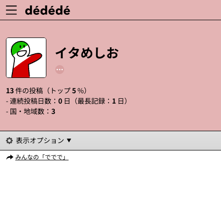
イタめしお
13
件の投稿（トップ
5
%）
- 連続投稿日数：
0
日（最長記録：
1
日）
- 国・地域数：
3
表示オプション
みんなの「ででで」