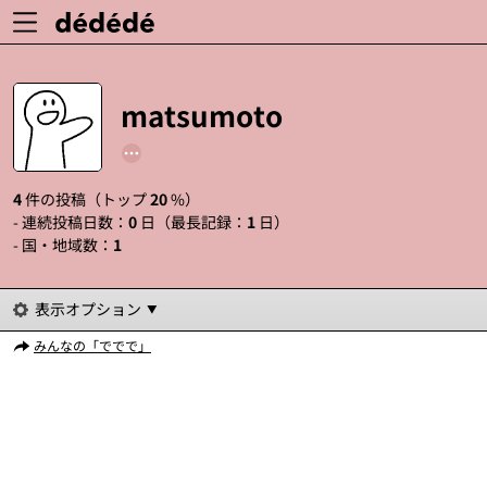
matsumoto
4
件の投稿（トップ
20
%）
- 連続投稿日数：
0
日（最長記録：
1
日）
- 国・地域数：
1
表示オプション
みんなの「ででで」